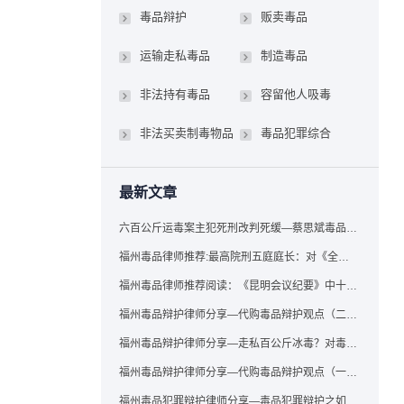
毒品辩护
贩卖毒品
运输走私毒品
制造毒品
非法持有毒品
容留他人吸毒
非法买卖制毒物品
毒品犯罪综合
最新文章
六百公斤运毒案主犯死刑改判死缓—蔡思斌毒品犯罪辩护成功案例
福州毒品律师推荐:最高院刑五庭庭长：对《全国法院毒品案件审判工作会议纪要》的理解与适用
福州毒品律师推荐阅读：《昆明会议纪要》中十个“意想不到”的规定
福州毒品辩护律师分享—代购毒品辩护观点（二）——“牟利”之辩
福州毒品辩护律师分享—走私百公斤冰毒？对毒品缺失型走私毒品罪案件，该如何有效辩护
福州毒品辩护律师分享—代购毒品辩护观点（一）——“真假”之辩
福州毒品犯罪辩护律师分享—毒品犯罪辩护之如何提炼言辞证据