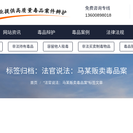
免费咨询专线
13600898018
网站资讯
毒品辩护
毒品案例
法律法规
非法持有毒品
容留他人吸毒
非法买卖制毒物品
毒品
标签归档：
法官说法：马某贩卖毒品案
首页
"法官说法：马某贩卖毒品案"标签文章
法官说法：马某贩卖毒品案