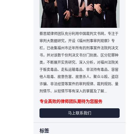
蔡思斌律师团队充分利用中国裁判文书网，专注于
审判大数据研究，开设《福州刑事审判观察》专
栏，已收集福州市近年所有的刑事案件法院判决文
书，并对该数千份判决文书分门别类、区分犯罪种
类，不断展开实务研究、深入分析，对福州法院关
于贩卖毒品、走私运输毒品、非法持有毒品、容留
他人吸毒、故意伤害、故意杀人、聚众斗殴、盗窃
诈骗、非法经营等案件的审判规律、裁判规则、量
刑情节、从轻情节等有深入的掌握及了解...
专业高效的律师团队期待为您服务
马上联系我们
标签