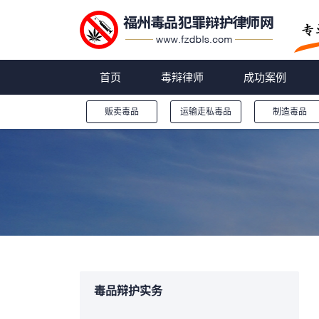
首页
毒辩律师
成功案例
贩卖毒品
运输走私毒品
制造毒品
您的位置：
毒品辩护实务