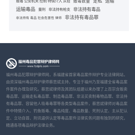
走私
运输
贩毒数量
贩毒 公安机关 控制 特情介入 从轻
运输毒品
非法持有毒品
量刑
非法持有枪支
非法持有毒品罪
非法持有 毒品 社会危害性 律师
福州毒品犯罪辩护律师网，系福建省首家毒品案件辩护专业法律网站，
由资深福州毒品辩护律师蔡思斌主持，专注于福州乃至福建全省毒品案
件案件办理及研究。蔡思斌律师及其团队组建以来办理了上百宗含贩卖
毒品罪、运输走私毒品罪、制造毒品罪、非法买卖制毒物品罪、非法持
有毒品罪、容留他人吸毒毒罪等各类型毒品案件，蔡思斌律师对毒品案
件中特情介入、钓鱼贩毒、毒品纯度、毒品数量、死刑认定、主从犯认
定、立功自首、刑讯逼供认定等毒品案件法律实务问题有独到的研究，
精通各项毒品辩护法律业务。