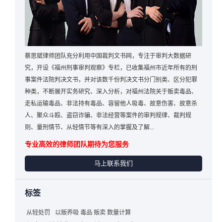
蔡思斌律师团队充分利用中国裁判文书网，专注于审判大数据研
究，开设《福州刑事审判观察》专栏，已收集福州市近年所有的刑
事案件法院判决文书，并对该数千份判决文书分门别类、区分犯罪
种类，不断展开实务研究、深入分析，对福州法院关于贩卖毒品、
走私运输毒品、非法持有毒品、容留他人吸毒、故意伤害、故意杀
人、聚众斗殴、盗窃诈骗、非法经营等案件的审判规律、裁判规
则、量刑情节、从轻情节等有深入的掌握及了解...
专业高效的律师团队期待为您服务
马上联系我们
标签
从轻处罚
以贩养吸 毒品 贩卖 数量计算