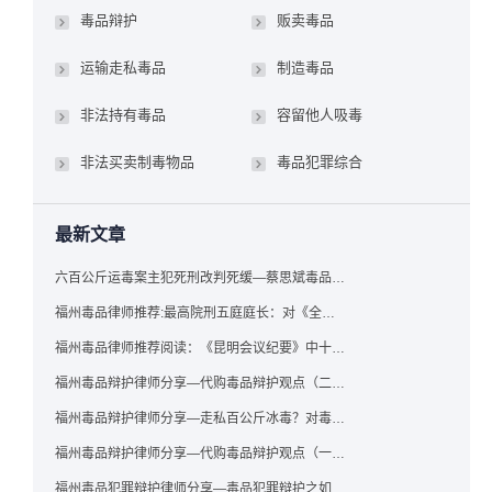
毒品辩护
贩卖毒品
运输走私毒品
制造毒品
非法持有毒品
容留他人吸毒
非法买卖制毒物品
毒品犯罪综合
最新文章
六百公斤运毒案主犯死刑改判死缓—蔡思斌毒品犯罪辩护成功案例
福州毒品律师推荐:最高院刑五庭庭长：对《全国法院毒品案件审判工作会议纪要》的理解与适用
福州毒品律师推荐阅读：《昆明会议纪要》中十个“意想不到”的规定
福州毒品辩护律师分享—代购毒品辩护观点（二）——“牟利”之辩
福州毒品辩护律师分享—走私百公斤冰毒？对毒品缺失型走私毒品罪案件，该如何有效辩护
福州毒品辩护律师分享—代购毒品辩护观点（一）——“真假”之辩
福州毒品犯罪辩护律师分享—毒品犯罪辩护之如何提炼言辞证据