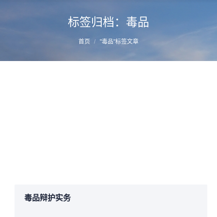
标签归档：
毒品
您的位置：
首页
"毒品"标签文章
刑事审判观察：行为人不知晓贩卖毒品的准
确数量不影响毒品数量的认定？
详情
2017年2月8日
毒品辩护法务
,
贩卖毒品
作者：
manager
毒品辩护实务