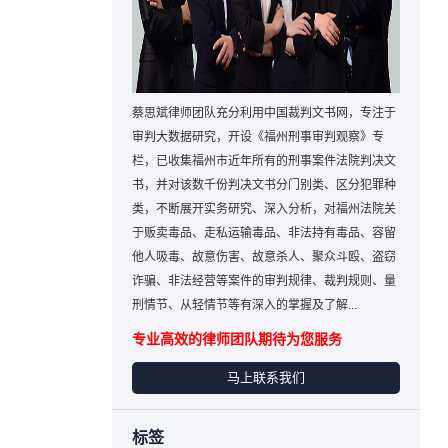
蔡思斌律师团队充分利用中国裁判文书网，专注于
审判大数据研究，开设《福州刑事审判观察》专
栏，已收集福州市近年所有的刑事案件法院判决文
书，并对该数千份判决文书分门别类、区分犯罪种
类，不断展开实务研究、深入分析，对福州法院关
于贩卖毒品、走私运输毒品、非法持有毒品、容留
他人吸毒、故意伤害、故意杀人、聚众斗殴、盗窃
诈骗、非法经营等案件的审判规律、裁判规则、量
刑情节、从轻情节等有深入的掌握及了解...
专业高效的律师团队期待为您服务
马上联系我们
标签