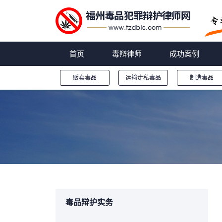
首页
毒辩律师
成功案例
贩卖毒品
运输走私毒品
制造毒品
您的位置：
毒品辩护实务