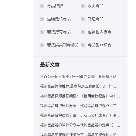
毒品辩护
贩卖毒品
运输走私毒品
制造毒品
非法持有毒品
容留他人吸毒
非法买卖制毒物品
毒品犯罪综合
最新文章
六百公斤运毒案主犯死刑改判死缓—蔡思斌毒品犯罪辩护成功案例
福州毒品律师推荐:最高院刑五庭庭长：对《全国法院毒品案件审判工作会议纪要》的理解与适用
福州毒品律师推荐阅读：《昆明会议纪要》中十个“意想不到”的规定
福州毒品辩护律师分享—代购毒品辩护观点（二）——“牟利”之辩
福州毒品辩护律师分享—走私百公斤冰毒？对毒品缺失型走私毒品罪案件，该如何有效辩护
福州毒品辩护律师分享—代购毒品辩护观点（一）——“真假”之辩
福州毒品犯罪辩护律师分享—毒品犯罪辩护之如何提炼言辞证据