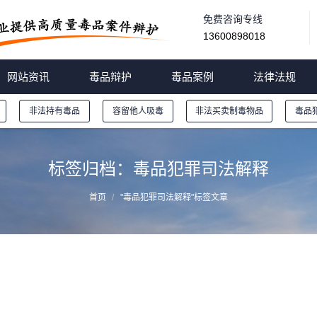
免费咨询专线
13600898018
网站资讯
毒品辩护
毒品案例
法律法规
非法持有毒品
容留他人吸毒
非法买卖制毒物品
毒品
标签归档：
毒品犯罪司法解释
首页
"毒品犯罪司法解释"标签文章
最高人民法院关于审理毒品犯罪案件适用法律若干