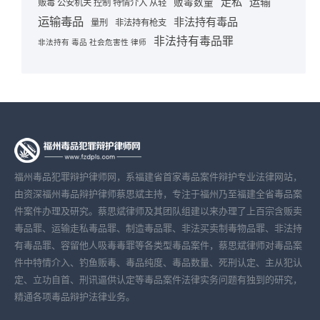
走私
运输
贩毒数量
贩毒 公安机关 控制 特情介入 从轻
运输毒品
非法持有毒品
量刑
非法持有枪支
非法持有毒品罪
非法持有 毒品 社会危害性 律师
福州毒品犯罪辩护律师网，系福建省首家毒品案件辩护专业法律网站，
由资深福州毒品辩护律师蔡思斌主持，专注于福州乃至福建全省毒品案
件案件办理及研究。蔡思斌律师及其团队组建以来办理了上百宗含贩卖
毒品罪、运输走私毒品罪、制造毒品罪、非法买卖制毒物品罪、非法持
有毒品罪、容留他人吸毒毒罪等各类型毒品案件，蔡思斌律师对毒品案
件中特情介入、钓鱼贩毒、毒品纯度、毒品数量、死刑认定、主从犯认
定、立功自首、刑讯逼供认定等毒品案件法律实务问题有独到的研究，
精通各项毒品辩护法律业务。