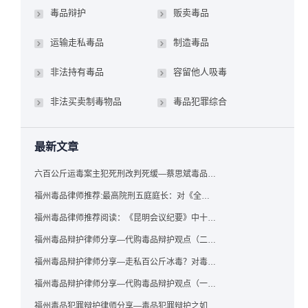
毒品辩护
贩卖毒品
运输走私毒品
制造毒品
非法持有毒品
容留他人吸毒
非法买卖制毒物品
毒品犯罪综合
最新文章
六百公斤运毒案主犯死刑改判死缓—蔡思斌毒品犯罪辩护成功案例
福州毒品律师推荐:最高院刑五庭庭长：对《全国法院毒品案件审判工作会议纪要》的理解与适用
福州毒品律师推荐阅读：《昆明会议纪要》中十个“意想不到”的规定
福州毒品辩护律师分享—代购毒品辩护观点（二）——“牟利”之辩
福州毒品辩护律师分享—走私百公斤冰毒？对毒品缺失型走私毒品罪案件，该如何有效辩护
福州毒品辩护律师分享—代购毒品辩护观点（一）——“真假”之辩
福州毒品犯罪辩护律师分享—毒品犯罪辩护之如何提炼言辞证据