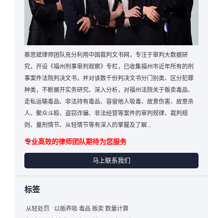
蔡思斌律师团队充分利用中国裁判文书网，专注于审判大数据研
究，开设《福州刑事审判观察》专栏，已收集福州市近年所有的刑
事案件法院判决文书，并对该数千份判决文书分门别类、区分犯罪
种类，不断展开实务研究、深入分析，对福州法院关于贩卖毒品、
走私运输毒品、非法持有毒品、容留他人吸毒、故意伤害、故意杀
人、聚众斗殴、盗窃诈骗、非法经营等案件的审判规律、裁判规
则、量刑情节、从轻情节等有深入的掌握及了解...
专业高效的律师团队期待为您服务
马上联系我们
标签
从轻处罚
以贩养吸 毒品 贩卖 数量计算