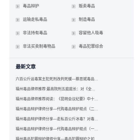
毒品辩护
贩卖毒品
运输走私毒品
制造毒品
非法持有毒品
容留他人吸毒
非法买卖制毒物品
毒品犯罪综合
最新文章
六百公斤运毒案主犯死刑改判死缓—蔡思斌毒品犯罪辩护成功案例
福州毒品律师推荐:最高院刑五庭庭长：对《全国法院毒品案件审判工作会议纪要》的理解与适用
福州毒品律师推荐阅读：《昆明会议纪要》中十个“意想不到”的规定
福州毒品辩护律师分享—代购毒品辩护观点（二）——“牟利”之辩
福州毒品辩护律师分享—走私百公斤冰毒？对毒品缺失型走私毒品罪案件，该如何有效辩护
福州毒品辩护律师分享—代购毒品辩护观点（一）——“真假”之辩
福州毒品犯罪辩护律师分享—毒品犯罪辩护之如何提炼言辞证据