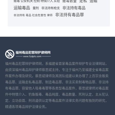
走私
运输
贩毒数量
贩毒 公安机关 控制 特情介入 从轻
运输毒品
非法持有毒品
量刑
非法持有枪支
非法持有毒品罪
非法持有 毒品 社会危害性 律师
福州毒品犯罪辩护律师网，系福建省首家毒品案件辩护专业法律网站，
由资深福州毒品辩护律师蔡思斌主持，专注于福州乃至福建全省毒品案
件案件办理及研究。蔡思斌律师及其团队组建以来办理了上百宗含贩卖
毒品罪、运输走私毒品罪、制造毒品罪、非法买卖制毒物品罪、非法持
有毒品罪、容留他人吸毒毒罪等各类型毒品案件，蔡思斌律师对毒品案
件中特情介入、钓鱼贩毒、毒品纯度、毒品数量、死刑认定、主从犯认
定、立功自首、刑讯逼供认定等毒品案件法律实务问题有独到的研究，
精通各项毒品辩护法律业务。