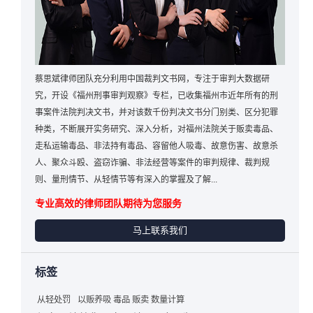
蔡思斌律师团队充分利用中国裁判文书网，专注于审判大数据研
究，开设《福州刑事审判观察》专栏，已收集福州市近年所有的刑
事案件法院判决文书，并对该数千份判决文书分门别类、区分犯罪
种类，不断展开实务研究、深入分析，对福州法院关于贩卖毒品、
走私运输毒品、非法持有毒品、容留他人吸毒、故意伤害、故意杀
人、聚众斗殴、盗窃诈骗、非法经营等案件的审判规律、裁判规
则、量刑情节、从轻情节等有深入的掌握及了解...
专业高效的律师团队期待为您服务
马上联系我们
标签
从轻处罚
以贩养吸 毒品 贩卖 数量计算