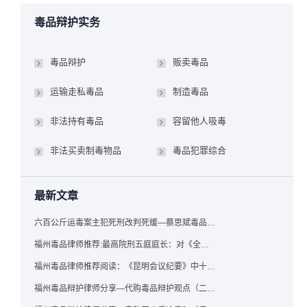
毒品辩护实务
毒品辩护
贩卖毒品
运输走私毒品
制造毒品
非法持有毒品
容留他人吸毒
非法买卖制毒物品
毒品犯罪综合
最新文章
六百公斤运毒案主犯死刑改判死缓—蔡思斌毒品犯罪辩护成功案例
福州毒品律师推荐:最高院刑五庭庭长：对《全国法院毒品案件审判工作会议纪要》的理解与适用
福州毒品律师推荐阅读：《昆明会议纪要》中十个“意想不到”的规定
福州毒品辩护律师分享—代购毒品辩护观点（二）——“牟利”之辩