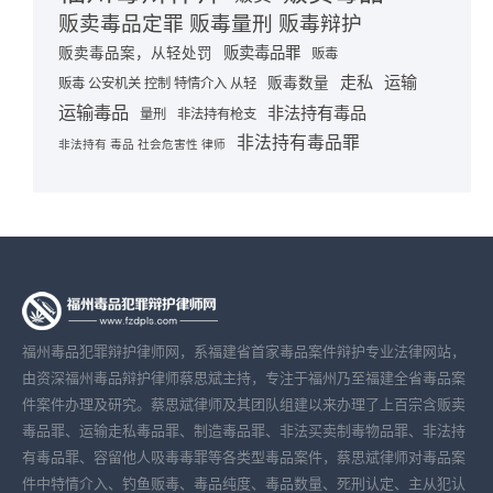
贩卖毒品定罪 贩毒量刑 贩毒辩护
贩卖毒品罪
贩卖毒品案，从轻处罚
贩毒
走私
运输
贩毒数量
贩毒 公安机关 控制 特情介入 从轻
运输毒品
非法持有毒品
量刑
非法持有枪支
非法持有毒品罪
非法持有 毒品 社会危害性 律师
福州毒品犯罪辩护律师网，系福建省首家毒品案件辩护专业法律网站，
由资深福州毒品辩护律师蔡思斌主持，专注于福州乃至福建全省毒品案
件案件办理及研究。蔡思斌律师及其团队组建以来办理了上百宗含贩卖
毒品罪、运输走私毒品罪、制造毒品罪、非法买卖制毒物品罪、非法持
有毒品罪、容留他人吸毒毒罪等各类型毒品案件，蔡思斌律师对毒品案
件中特情介入、钓鱼贩毒、毒品纯度、毒品数量、死刑认定、主从犯认