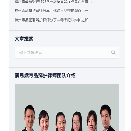
福州毒品辩护律师分享—走私百公斤冰毒？对毒品缺失型走私毒品罪案件，该如何有效辩护
福州毒品辩护律师分享—代购毒品辩护观点（一）——“真假”之辩
福州毒品犯罪辩护律师分享—毒品犯罪辩护之如何提炼言辞证据
文章搜索
蔡思斌毒品辩护律师团队介绍