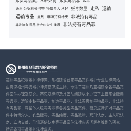
贩卖毒品罪
贩卖毒品案，从轻处罚
贩毒
走私
运输
贩毒数量
贩毒 公安机关 控制 特情介入 从轻
运输毒品
非法持有毒品
量刑
非法持有枪支
非法持有毒品罪
非法持有 毒品 社会危害性 律师
福州毒品犯罪辩护律师网，系福建省首家毒品案件辩护专业法律网站，
由资深福州毒品辩护律师蔡思斌主持，专注于福州乃至福建全省毒品案
件案件办理及研究。蔡思斌律师及其团队组建以来办理了上百宗含贩卖
毒品罪、运输走私毒品罪、制造毒品罪、非法买卖制毒物品罪、非法持
有毒品罪、容留他人吸毒毒罪等各类型毒品案件，蔡思斌律师对毒品案
件中特情介入、钓鱼贩毒、毒品纯度、毒品数量、死刑认定、主从犯认
定、立功自首、刑讯逼供认定等毒品案件法律实务问题有独到的研究，
精通各项毒品辩护法律业务。