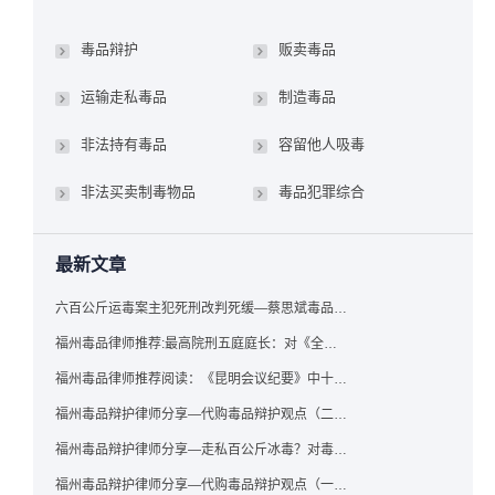
毒品辩护
贩卖毒品
运输走私毒品
制造毒品
非法持有毒品
容留他人吸毒
非法买卖制毒物品
毒品犯罪综合
最新文章
六百公斤运毒案主犯死刑改判死缓—蔡思斌毒品犯罪辩护成功案例
福州毒品律师推荐:最高院刑五庭庭长：对《全国法院毒品案件审判工作会议纪要》的理解与适用
福州毒品律师推荐阅读：《昆明会议纪要》中十个“意想不到”的规定
福州毒品辩护律师分享—代购毒品辩护观点（二）——“牟利”之辩
福州毒品辩护律师分享—走私百公斤冰毒？对毒品缺失型走私毒品罪案件，该如何有效辩护
福州毒品辩护律师分享—代购毒品辩护观点（一）——“真假”之辩