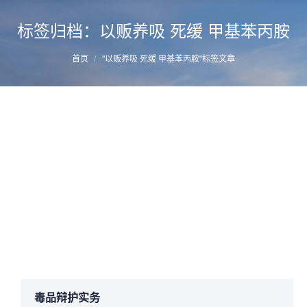
标签归档：
以贩养吸 死缓 甲基苯丙胺
您的位置：
首页
"以贩养吸 死缓 甲基苯丙胺"标签文章
福州资深刑辩律师蔡思斌为一起重大毒品犯
罪案件被告人提供法律帮助，争取死缓
详情
2017年3月10日
成功案例
作者：
manager
毒品辩护实务