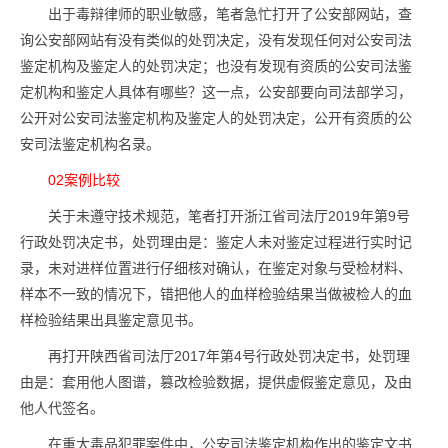
出于毒辩律师的职业敏感，笔者急忙打开了公安部网站，查
询公安部网站有没有类似的处罚决定，没有发现任何对公安司法
鉴定机构及鉴定人的处罚决定；也没有发现有资质的公安司法鉴
定机构和鉴定人具体有哪些？这一点，公安部要向司法部学习，
公开对公安司法鉴定机构及鉴定人的处罚决定，公开有资质的公
安司法鉴定机构名录。
02案例比较
关于未遵守技术规范，笔者打开浙江省司法厅2019年第9号
行政处罚决定书，处罚理由是：鉴定人未对鉴定过程进行实时记
录，未对进样位置进行仔细核对确认，在鉴定对象与受检材料、
样本不一致的情况下，错把他人的血样检验结果当做被检人的血
样检验结果出具鉴定意见书。
再打开陕西省司法厅2017年第4号行政处罚决定书，处罚理
由是：套用他人图谱，篡改检验数据，提供虚假鉴定意见，及由
他人代签名。
在重大毒品犯罪案件中，公安司法鉴定机构作出的鉴定文书