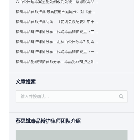
六百公斤运毒案主犯死刑改判死缓—蔡思斌毒品犯罪辩护成功案例
福州毒品律师推荐:最高院刑五庭庭长：对《全国法院毒品案件审判工作会议纪要》的理解与适用
福州毒品律师推荐阅读：《昆明会议纪要》中十个“意想不到”的规定
福州毒品辩护律师分享—代购毒品辩护观点（二）——“牟利”之辩
福州毒品辩护律师分享—走私百公斤冰毒？对毒品缺失型走私毒品罪案件，该如何有效辩护
福州毒品辩护律师分享—代购毒品辩护观点（一）——“真假”之辩
福州毒品犯罪辩护律师分享—毒品犯罪辩护之如何提炼言辞证据
文章搜索
蔡思斌毒品辩护律师团队介绍