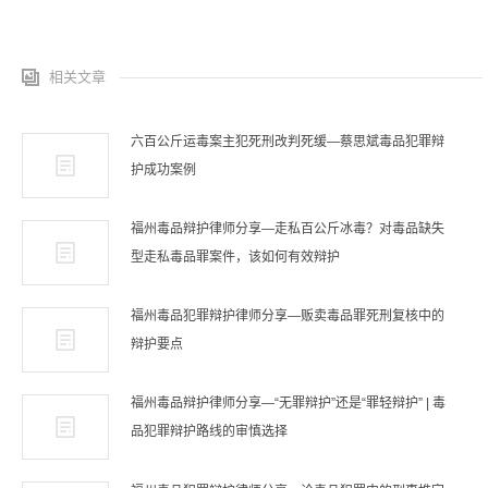
相关文章
六百公斤运毒案主犯死刑改判死缓—蔡思斌毒品犯罪辩
护成功案例
福州毒品辩护律师分享—走私百公斤冰毒？对毒品缺失
型走私毒品罪案件，该如何有效辩护
福州毒品犯罪辩护律师分享—贩卖毒品罪死刑复核中的
辩护要点
福州毒品辩护律师分享—“无罪辩护”还是“罪轻辩护” | 毒
品犯罪辩护路线的审慎选择