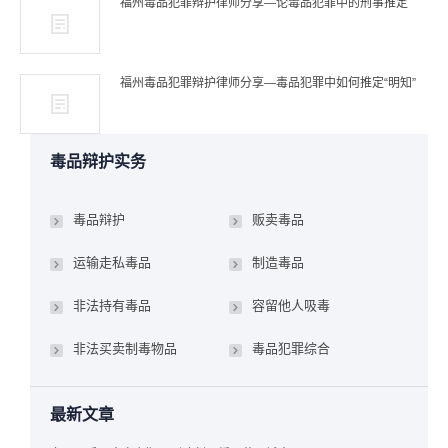
福州毒品犯罪辩护律师分享—论毒品犯罪中的刑事推定
福州毒品犯罪辩护律师分享—毒品犯罪中如何推定“明知”
毒品辩护实务
毒品辩护
贩卖毒品
运输走私毒品
制造毒品
非法持有毒品
容留他人吸毒
非法买卖制毒物品
毒品犯罪综合
最新文章