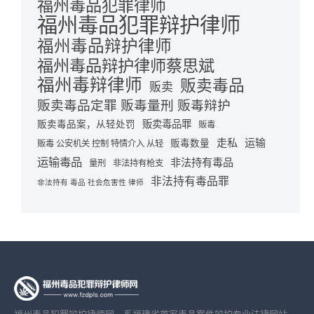
福州毒品犯罪律师
福州毒品犯罪辩护律师
福州毒品辩护律师
福州毒品辩护律师蔡思斌
福州毒辩律师
贩卖毒品
贩卖
贩卖毒品定罪 贩毒量刑 贩毒辩护
贩卖毒品罪
贩卖毒品案，从轻处罚
贩毒
走私
运输
贩毒数量
贩毒 公安机关 控制 特情介入 从轻
运输毒品
非法持有毒品
量刑
非法持有枪支
非法持有毒品罪
非法持有 毒品 社会危害性 律师