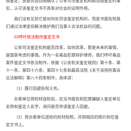
围鉴定，该委员会回函确认了公安司法鉴定机构超范围鉴定的事
实，认可该鉴定文书不具有对社会的证明作用。
我们没有见到它是如何处罚该鉴定机构的，而是书面告知我
们通过法律途径解决维护我们当事人合法权益的问题。
03呼吁依法制作鉴定文书
公安司法鉴定机构能否改革，如何改革，那是未来的事情，
是国家考虑的事情。作为一名毒品犯罪辩护律师，我们呼吁毒品
案件鉴定文书依法制作，依据《公安机关鉴定规则》第十条、第
十一条、第四十六条、第四十七条和最高法院《关于适用刑事诉
讼法解释》第八十四条制作，具体讲：
（1）履行回避告知义务。
办案单位将检材送检前，应当书面告知犯罪嫌疑人鉴定单位
名称和鉴定人名字，询问是否申请鉴定人回避。
（2）将办案单位送检的检材拍照，并把相应的照片附在鉴
定文书上。