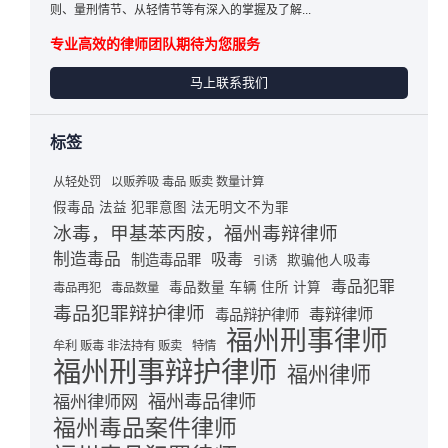
则、量刑情节、从轻情节等有深入的掌握及了解...
专业高效的律师团队期待为您服务
马上联系我们
标签
从轻处罚
以贩养吸 毒品 贩卖 数量计算
假毒品 法益 犯罪意图 法无明文不为罪
冰毒，甲基苯丙胺，福州毒辩律师
制造毒品
吸毒
制造毒品罪
欺骗他人吸毒
引诱
毒品犯罪
毒品数量 车辆 住所 计算
毒品再犯
毒品数量
毒品犯罪辩护律师
毒辩律师
毒品辩护律师
福州刑事律师
牟利 贩毒 非法持有 贩卖
特情
福州刑事辩护律师
福州律师
福州毒品律师
福州律师网
福州毒品案件律师