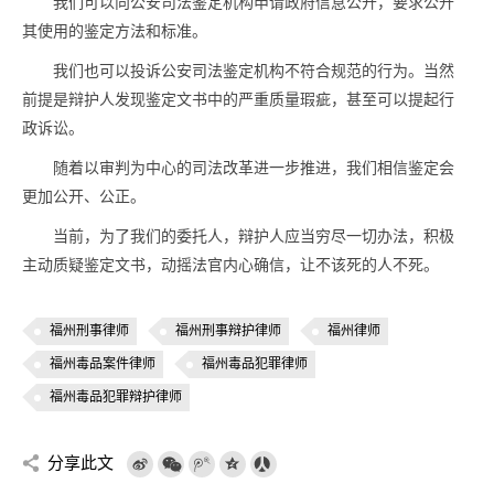
我们可以向公安司法鉴定机构申请政府信息公开，要求公开
其使用的鉴定方法和标准。
我们也可以投诉公安司法鉴定机构不符合规范的行为。当然
前提是辩护人发现鉴定文书中的严重质量瑕疵，甚至可以提起行
政诉讼。
随着以审判为中心的司法改革进一步推进，我们相信鉴定会
更加公开、公正。
当前，为了我们的委托人，辩护人应当穷尽一切办法，积极
主动质疑鉴定文书，动摇法官内心确信，让不该死的人不死。
福州刑事律师
福州刑事辩护律师
福州律师
福州毒品案件律师
福州毒品犯罪律师
福州毒品犯罪辩护律师
分享此文