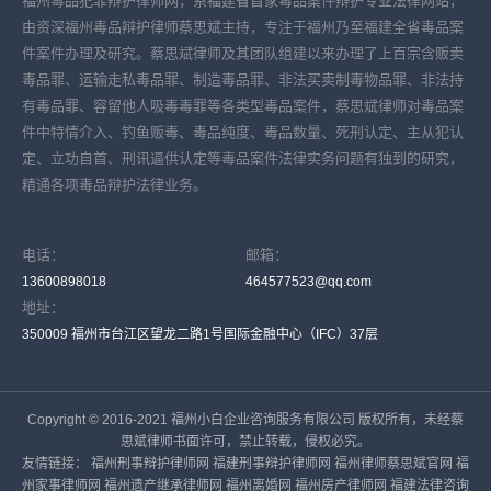
福州毒品犯罪辩护律师网，系福建省首家毒品案件辩护专业法律网站，
由资深福州毒品辩护律师蔡思斌主持，专注于福州乃至福建全省毒品案
件案件办理及研究。蔡思斌律师及其团队组建以来办理了上百宗含贩卖
毒品罪、运输走私毒品罪、制造毒品罪、非法买卖制毒物品罪、非法持
有毒品罪、容留他人吸毒毒罪等各类型毒品案件，蔡思斌律师对毒品案
件中特情介入、钓鱼贩毒、毒品纯度、毒品数量、死刑认定、主从犯认
定、立功自首、刑讯逼供认定等毒品案件法律实务问题有独到的研究，
精通各项毒品辩护法律业务。
电话：
邮箱：
13600898018
464577523@qq.com
地址：
350009 福州市台江区望龙二路1号国际金融中心（IFC）37层
Copyright © 2016-2021 福州小白企业咨询服务有限公司 版权所有，未经蔡
思斌律师书面许可，禁止转载，侵权必究。
友情链接：
福州刑事辩护律师网
福建刑事辩护律师网
福州律师蔡思斌官网
福
州家事律师网
福州遗产继承律师网
福州离婚网
福州房产律师网
福建法律咨询