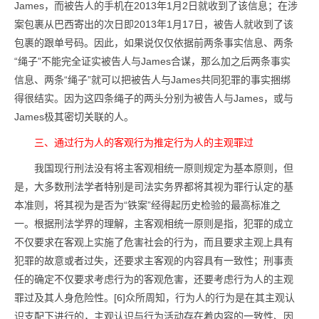
James，而被告人的手机在2013年1月2日就收到了该信息；在涉
案包裹从巴西寄出的次日即2013年1月17日，被告人就收到了该
包裹的跟单号码。因此，如果说仅仅依据前两条事实信息、两条
“绳子”不能完全证实被告人与James合谋，那么加之后两条事实
信息、两条“绳子”就可以把被告人与James共同犯罪的事实捆绑
得很结实。因为这四条绳子的两头分别为被告人与James，或与
James极其密切关联的人。
三、通过行为人的客观行为推定行为人的主观罪过
我国现行刑法没有将主客观相统一原则规定为基本原则，但
是，大多数刑法学者特别是司法实务界都将其视为罪行认定的基
本准则，将其视为是否为“铁案”经得起历史检验的最高标准之
一。根据刑法学界的理解，主客观相统一原则是指，犯罪的成立
不仅要求在客观上实施了危害社会的行为，而且要求主观上具有
犯罪的故意或者过失，还要求主客观的内容具有一致性；刑事责
任的确定不仅要求考虑行为的客观危害，还要考虑行为人的主观
罪过及其人身危险性。[6]众所周知，行为人的行为是在其主观认
识支配下进行的，主观认识与行为活动存在着内容的一致性、因