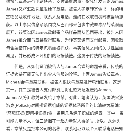
很快与章某进行电话联系，支付邮费后将汇款凭证发送给James,
James又将汇款凭证发给了章某，被告人确定转寄像书一样的特
定物品及收件地址、联系人及电话，最终在收取包裹时被当场抓
获。以上事实信息紧紧围绕从巴西邮来包裹中藏匿毒品的菜谱而
展开，该菜谱因James欲邮寄产品样品而从巴西寄出，被告人因
James推介而与章某取得联系，为转寄菜谱而支付邮费，因收取
包含菜谱在内的特定包裹而被抓获，事实信息之间的关联性显而
易见，并已形成环环相扣的证据锁链。这属于传统的证据锁链。
但是，从如何证明被告人与James合谋的命题来看，传统的
证据锁链可能无法作出令人信服的诠释。上家James告知章某，
Micheal会与章某联系，被告人很快与章某进行电话联系。这是
其一。其二是被告人支付邮费后将汇款凭证发送给James,
James又将汇款凭证发给了章某。对此，笔者认为，英国法官波
洛克(Pollock)对间接证据组成的证据体系所作的比喻较为精确：
“环境证据(即间接证据)像一条用几条绳子织成的绳索。其中一条
可能力量不大，但三条捆在一起力量就大得多”。所以，从源头
看，章某只是把本公司的名称、联系地址以及个人联系电话告知