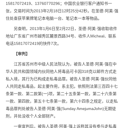
15817072419、13760770296；中国农业银行客户通知书一
张，交易时间为2013年2月18日12时25分42秒。在圣德·阿美·强
住处查获苹果牌笔记本电脑一台、笔记本一本等物品。
另查明，2013年1月6日至2月22日，圣德·阿美·强收取收件
地址广东省广州市越秀区麓景西路34号、收件人Micheal、联系
电话15817072419的快件7次。
【审判】
江苏省苏州市中级人民法院认为，被告人圣德·阿美·强在中
华人民共和国领域内伙同他人将毒品可卡因318克以邮件方式走
私入境，其行为已构成走私毒品罪。被告人圣德·阿美·强伙同他
人共同走私毒品，起主要作用，系主犯。依照刑法第三百四十七
条第一款、第二款第(一)项，第二十五条第一款，第二十六条第
一款、第四款，第五十七条第一款，第六十四条之规定，以走私
毒品罪判处被告人圣德·阿美·强(Sunday AmejumaJohn)无期徒
刑，并处没收个人全部财产。
一审宣判后，被告人圣德·阿美·强上诉称其没有参与走私毒