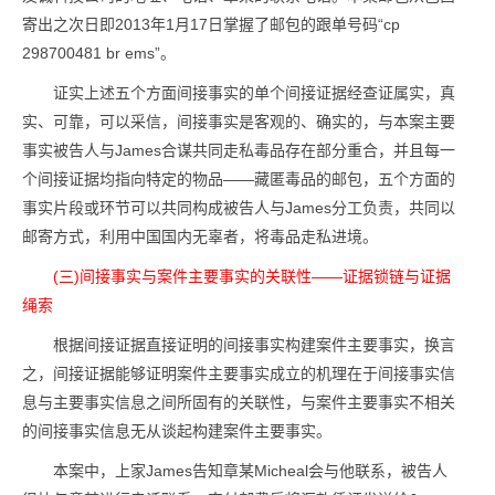
寄出之次日即2013年1月17日掌握了邮包的跟单号码“cp
298700481 br ems”。
证实上述五个方面间接事实的单个间接证据经查证属实，真
实、可靠，可以采信，间接事实是客观的、确实的，与本案主要
事实被告人与James合谋共同走私毒品存在部分重合，并且每一
个间接证据均指向特定的物品——藏匿毒品的邮包，五个方面的
事实片段或环节可以共同构成被告人与James分工负责，共同以
邮寄方式，利用中国国内无辜者，将毒品走私进境。
(三)间接事实与案件主要事实的关联性——证据锁链与证据
绳索
根据间接证据直接证明的间接事实构建案件主要事实，换言
之，间接证据能够证明案件主要事实成立的机理在于间接事实信
息与主要事实信息之间所固有的关联性，与案件主要事实不相关
的间接事实信息无从谈起构建案件主要事实。
本案中，上家James告知章某Micheal会与他联系，被告人