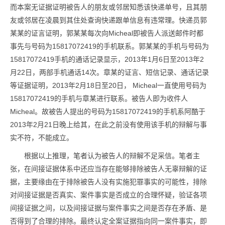
而本案无证据证明被告人的朋友或邻居知悉该快递单号，且其朋
友或邻居在凌晨到其住处查询快递跟单信息有违常理。快递员郭
某某的证言证明，郭某某每次向Micheal即被告人派送邮件时都
事先与号码为15817072419的手机联系。郭某某的手机与号码为
15817072419手机的通话记录显示，2013年1月6日至2013年2
月22日，两部手机通话14次。章某的证言、短信记录、通话记录
等证据证明，2013年2月18日至20日， Micheal一直使用号码为
15817072419的手机与章某进行联系。被告人即为收件人
Micheal。故被告人提出的号码为15817072419的手机系阿酷于
2013年2月21日晚上给其，在此之前没有使用该手机的辩解与事
实不符，不能成立。
根据以上推理，笔者认为被告人的辩解不足采信。笔者主
张，在间接证据体系中还应当存在能够排除被告人无辜辩解的证
据，主要缘由在于排除被告人没有实施犯罪事实的可能性，排除
对间接证据是否真实、案件事实是否成立的合理怀疑，验证各项
间接证据之间，以及间接证据与案件事实之间是否存在矛盾、是
否得到了合理的排除。最终认定全案证据指向同一案件事实，即