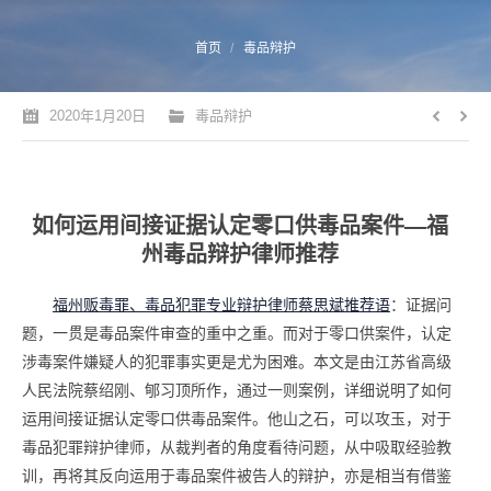
您的位置：
首页
毒品辩护
2020年1月20日
毒品辩护
如何运用间接证据认定零口供毒品案件—福
州毒品辩护律师推荐
福州贩毒罪
、毒品犯罪专业
辩护律师蔡思斌推荐语
：证据问
题，一贯是毒品案件审查的重中之重。而对于零口供案件，认定
涉毒案件嫌疑人的犯罪事实更是尤为困难。本文是由江苏省高级
人民法院蔡绍刚、郇习顶所作，通过一则案例，详细说明了如何
运用间接证据认定零口供毒品案件。他山之石，可以攻玉，对于
毒品犯罪辩护律师，从裁判者的角度看待问题，从中吸取经验教
训，再将其反向运用于毒品案件被告人的辩护，亦是相当有借鉴