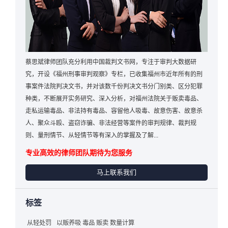
蔡思斌律师团队充分利用中国裁判文书网，专注于审判大数据研
究，开设《福州刑事审判观察》专栏，已收集福州市近年所有的刑
事案件法院判决文书，并对该数千份判决文书分门别类、区分犯罪
种类，不断展开实务研究、深入分析，对福州法院关于贩卖毒品、
走私运输毒品、非法持有毒品、容留他人吸毒、故意伤害、故意杀
人、聚众斗殴、盗窃诈骗、非法经营等案件的审判规律、裁判规
则、量刑情节、从轻情节等有深入的掌握及了解...
专业高效的律师团队期待为您服务
马上联系我们
标签
从轻处罚
以贩养吸 毒品 贩卖 数量计算