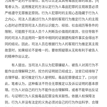
为具有一定的不合理性，就可以认定其具有毒品犯罪的故意。[9]
笔者认为，运用推定的方法认定行为人毒品犯罪的主观故意必须
严格遵守无罪推定原则。行为人犯罪时的主观心态隐藏于行为人
之内心，司法人员通过行为人外部的客观行为推定行为人的主观
心态时必然受到司法人员的认识能力、经验、社会阅历等条件的
限制，可能囿于司法人员个人判断及价值观的差异，往往导致不
同的司法人员运用同一案件中相同的证据建构案件事实会得出不
同的结论。因此，司法人员在根据行为人的客观行为推定其主观
故意时，如果结论不是唯一的，要依照疑罪从无和有利于被告人
的精神作出认定。
有人提出，当司法人员认为犯罪嫌疑人、被告人对其行为不
能作出合理解释之时，控方的证明就已经成立，法官已经排除了
合理怀疑，就可推定行为人是明知，毒品犯罪便成立了。[10]对
此，笔者认为，这种看法不符合无罪推定以及诉讼证明的基本原
理。行为人对自己的行为不能作出合理解释，或者不能举出反证
的，与证明行为人实施毒品犯罪没有关联性。依据人权保障法
则，行为人并没有法定的义务必须对自己的行为作出科学、合理