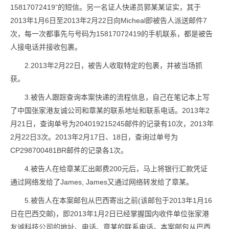
15817072419”的短信。另一名证人快递员郭某某证实，其于
2013年1月6日至2013年2月22日向Micheal即被告人派送邮件7
次，每一次都事先与号码为15817072419的手机联系，都是被告
人接电话并接收包裹。
2.2013年2月22日，被告人收取特定的包裹，并被当场抓
获。
3.被告人跟踪查询本案快递的流程信息，自己在笔记本上写
了中国张家港友诚公司和章某的联系地址和联系电话。2013年2
月21日，查询单号为204019215245邮件的记录有10次，2013年
2月22日3次。2013年2月17日、18日，查询过单号为
CP298700481BR邮件的记录各1次。
4.被告人在给章某汇出邮费200元后，马上将银行汇款凭证
通过网络发给了James, James又通过网络转发给了章某。
5.被告人在本案邮包从巴西寄出之前(该邮包于2013年1月16
日在巴西交邮)，即2013年1月2日已经掌握国内收件单位张家港
友诚科技公司的地址、电话、章某的联系电话。本案邮包从巴西