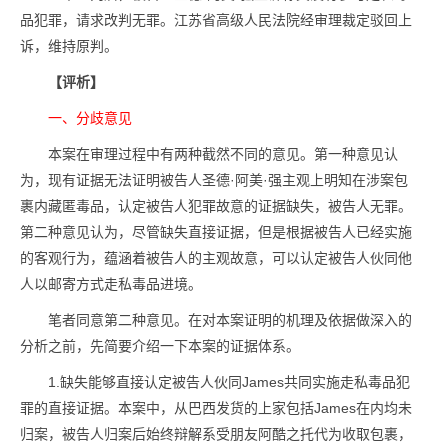
品犯罪，请求改判无罪。江苏省高级人民法院经审理裁定驳回上
诉，维持原判。
【评析】
一、分歧意见
本案在审理过程中有两种截然不同的意见。第一种意见认
为，现有证据无法证明被告人圣德·阿美·强主观上明知在涉案包
裹内藏匿毒品，认定被告人犯罪故意的证据缺失，被告人无罪。
第二种意见认为，尽管缺失直接证据，但是根据被告人已经实施
的客观行为，蕴涵着被告人的主观故意，可以认定被告人伙同他
人以邮寄方式走私毒品进境。
笔者同意第二种意见。在对本案证明的机理及依据做深入的
分析之前，先简要介绍一下本案的证据体系。
1.缺失能够直接认定被告人伙同James共同实施走私毒品犯
罪的直接证据。本案中，从巴西发货的上家包括James在内均未
归案，被告人归案后始终辩解系受朋友阿酷之托代为收取包裹，