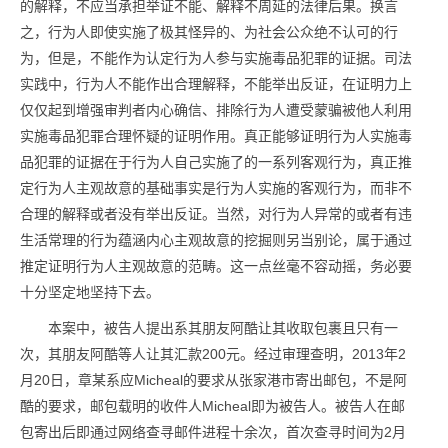
的解释，不应当承担举证不能、解释不周延的法律后果。换言
之，行为人即使实施了极其怪异的、为社会公众绝不认可的行
为，但是，不能作为认定行为人参与实施毒品犯罪的证据。司法
实践中，行为人不能作出合理解释，不能举出反证，在证明力上
仅仅起到增强审判者内心确信、排除行为人遭受蒙骗被他人利用
实施毒品犯罪合理怀疑的证明作用。真正能够证明行为人实施毒
品犯罪的证据在于行为人自己实施了的一系列客观行为，真正推
定行为人主观故意的基础事实是行为人实施的客观行为，而非不
合理的解释或者没有举出反证。当然，对行为人异常的或者有违
生活常理的行为蕴涵内心主观故意的挖掘则另当别论，属于通过
推定证明行为人主观故意的范畴。这一点丝毫不容动摇，务必要
十分坚定地坚持下去。
本案中，被告人提出系其朋友阿酷让其收取包裹且只有一
次，其朋友阿酷等人让其汇款200元。经过审理查明，2013年2
月20日，章某系应Micheal的要求从张家港市寄出邮包，不是阿
酷的要求，邮包载明的收件人Micheal即为被告人。被告人在邮
包寄出后即通过网络查寻邮件进程十余次，首次查寻时间为2月