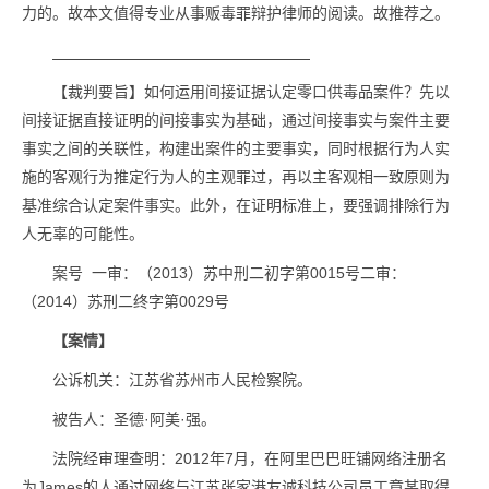
力的。故本文值得专业从事贩毒罪辩护律师的阅读。故推荐之。
【裁判要旨】如何运用间接证据认定零口供毒品案件？先以
间接证据直接证明的间接事实为基础，通过间接事实与案件主要
事实之间的关联性，构建出案件的主要事实，同时根据行为人实
施的客观行为推定行为人的主观罪过，再以主客观相一致原则为
基准综合认定案件事实。此外，在证明标准上，要强调排除行为
人无辜的可能性。
案号 一审：（2013）苏中刑二初字第0015号二审：
（2014）苏刑二终字第0029号
【案情】
公诉机关：江苏省苏州市人民检察院。
被告人：圣德·阿美·强。
法院经审理查明：2012年7月，在阿里巴巴旺铺网络注册名
为James的人通过网络与江苏张家港友诚科技公司员工章某取得