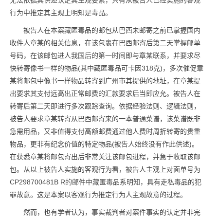
无法依据其供述认定其主观要素，只有从被告人已经实施的客观
行为中推定其主观上明知是毒品。
被告人在本案藏匿毒品的邮包从巴西未邮寄之前已掌握国内
收件人章某的相关信息，在该包裹在巴西邮寄后第二天掌握邮单
号码，在该邮包进人我国后的第一时间即与章某联系，并要求尽
快转寄像书一样的物品(其中藏匿毒品可卡因318克)，多次催促章
某将邮包中像书一样物品转寄到广州市其提供的地址，在章某提
出要求其支付远高出正常邮费的汇款要求后当即应允。被告人在
转寄后第二天即进行多次跟踪查询。依据经验法则、逻辑法则，
被告人要求章某转寄从巴西邮寄来的一本普通菜谱，该菜谱既非
急需用品，又非值得支付高额邮费通过他人费时周折转寄的贵重
物品，更非有纪念价值的特定物品(被告人始终没有作此供述)。
在获悉章某将邮包寄出后非常关注该邮包进程，并急于收取该邮
包。从以上被告人实施的客观行为看，被告人主观上对面单号为
CP298700481B R的邮件中藏匿毒品系明知，具有走私毒品的犯
罪故意。这是本案以客观行为推定行为人主观故意的过程。
然而，也有学者认为，事实裁判者对案件事实的认定并非完