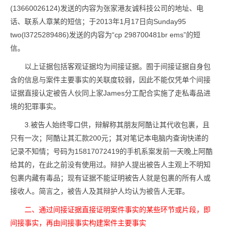
(13660026124)发送的内容为张家港友诚科技公司的地址、电
话、联系人章某的短信；于2013年1月17日向Sunday95
two(l3725289486)发送的内容为“cp 298700481br ems”的短
信。
以上证据包括客观证据均为间接证据。囿于间接证据自身包
含的信息与案件主要事实的关联度较弱，因此不能仅凭单个间接
证据直接认定被告人伙同上家James分工配合实施了走私毒品进
境的犯罪事实。
3.被告人始终零口供，辩解称其朋友阿酷让其代收包裹，且
只有一次；阿酷让其汇款200元；其对笔记本电脑内查询快递的
记录不知情；号码为15817072419的手机系案发前一天晚上阿酷
给其的，在此之前没有使用过。辩护人提出被告人主观上不明知
包裹内藏有毒品；现有证据不能证明被告人就是包裹的所有人或
接收人。简言之，被告人及其辩护人均认为被告人无罪。
二、通过间接证据直接证明案件事实的某些环节或片段，即
间接事实，再由间接事实构建案件主要事实