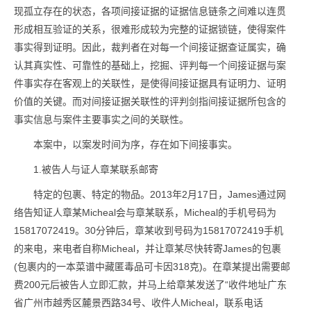
现孤立存在的状态，各项间接证据的证据信息链条之间难以连贯
形成相互验证的关系，很难形成较为完整的证据锁链，使得案件
事实得到证明。因此，裁判者在对每一个间接证据查证属实，确
认其真实性、可靠性的基础上，挖掘、评判每一个间接证据与案
件事实存在客观上的关联性，是使得间接证据具有证明力、证明
价值的关键。而对间接证据关联性的评判剑指间接证据所包含的
事实信息与案件主要事实之间的关联性。
本案中，以案发时间为序，存在如下间接事实。
1.被告人与证人章某联系邮寄
特定的包裹、特定的物品。2013年2月17日，James通过网
络告知证人章某Micheal会与章某联系，Micheal的手机号码为
15817072419。30分钟后，章某收到号码为15817072419手机
的来电，来电者自称Micheal，并让章某尽快转寄James的包裹
(包裹内的一本菜谱中藏匿毒品可卡因318克)。在章某提出需要邮
费200元后被告人立即汇款，并马上给章某发送了“收件地址广东
省广州市越秀区麓景西路34号、收件人Micheal，联系电话