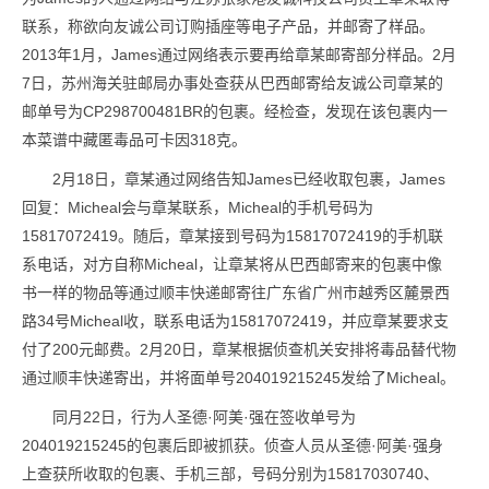
联系，称欲向友诚公司订购插座等电子产品，并邮寄了样品。
2013年1月，James通过网络表示要再给章某邮寄部分样品。2月
7日，苏州海关驻邮局办事处查获从巴西邮寄给友诚公司章某的
邮单号为CP298700481BR的包裹。经检查，发现在该包裹内一
本菜谱中藏匿毒品可卡因318克。
2月18日，章某通过网络告知James已经收取包裹，James
回复：Micheal会与章某联系，Micheal的手机号码为
15817072419。随后，章某接到号码为15817072419的手机联
系电话，对方自称Micheal，让章某将从巴西邮寄来的包裹中像
书一样的物品等通过顺丰快递邮寄往广东省广州市越秀区麓景西
路34号Micheal收，联系电话为15817072419，并应章某要求支
付了200元邮费。2月20日，章某根据侦查机关安排将毒品替代物
通过顺丰快递寄出，并将面单号204019215245发给了Micheal。
同月22日，行为人圣德·阿美·强在签收单号为
204019215245的包裹后即被抓获。侦查人员从圣德·阿美·强身
上查获所收取的包裹、手机三部，号码分别为15817030740、