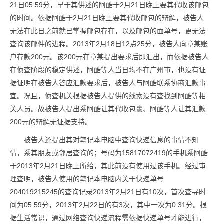
21日05:59分，早于其供述的阿酷于2月21日晚上要其代收该邮包
的时间。依据阿酷于2月21日晚上要其代收邮包的辩解，被告人
无法在此日之前就已掌握邮包存在，以及邮包的面单号，更无法
查询该邮件的进程。2013年2月18日12点25分，被告人向章某账
户存款200元。该200元在章某提出要求后即汇出，而依据被告人
在侦查阶段的稳定供述，阿酷等人当日均不在广州市，也没有证
据证明在被告人答应汇款要求后，被告人与阿酷联系协商汇款事
宜。况且，侦查机关根据被告人提供的线索没有查找到阿酷等相
关人员。故被告人提出系阿酷让其代收包裹、阿酷等人让其汇款
200元的辩解无证据支持。
被告人还提出其对笔记本电脑中查询快递信息的事情不知
情，系其朋友或邻居查询的；号码为15817072419的手机系阿酷
于2013年2月21日晚上所给，其此前没有使用过该手机。经过审
理查明，被告人使用的笔记本电脑内关于快递单号
204019215245的查询记录2013年2月21日有10次，首次查寻时
间为05:59分，2013年2月22日的有3次，其中一次为0:31分。根
据生活常识，通过网络查询快递流程需依据快递单号才能进行，