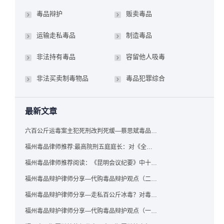
毒品辩护
贩卖毒品
运输走私毒品
制造毒品
非法持有毒品
容留他人吸毒
非法买卖制毒物品
毒品犯罪综合
最新文章
六百公斤运毒案主犯死刑改判死缓—蔡思斌毒品犯罪辩护成功案例
福州毒品律师推荐:最高院刑五庭庭长：对《全国法院毒品案件审判工作会议纪要》的理解与适用
福州毒品律师推荐阅读：《昆明会议纪要》中十个“意想不到”的规定
福州毒品辩护律师分享—代购毒品辩护观点（二）——“牟利”之辩
福州毒品辩护律师分享—走私百公斤冰毒？对毒品缺失型走私毒品罪案件，该如何有效辩护
福州毒品辩护律师分享—代购毒品辩护观点（一）——“真假”之辩