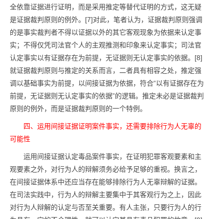
全依靠证据进行证明，而是采用推定等替代证明的方式，这无疑
是证据裁判原则的例外。[7]对此，笔者认为，证据裁判原则强调
的是事实裁判者不得以证据以外的其它客观现象为依据来认定事
实；不得仅凭司法官个人的主观推测和印象来认定事实；司法官
认定事实以有证据存在为前提，无证据则无认定事实的依据。[8]
就证据裁判原则与推定的关系而言，二者具有相容之处，推定强
调以基础事实为前提，以间接证据为依据，符合“以有证据存在为
前提，无证据则无认定事实的依据”的逻辑。推定未必是证据裁判
原则的例外，而是证据裁判原则的一个特例。
四、运用间接证据证明案件事实，还需要排除行为人无辜的
可能性
运用间接证据认定毒品案件事实，在证明犯罪客观要素和主
观要素之外，对行为人的辩解须务必给予足够的重视。换言之，
在间接证据体系中还应当存在能够排除行为人无辜辩解的证据。
在司法实践中，行为人的辩解主要集中于其客观行为之上，因此
对行为人辩解的认定与否至关重要。有人主张，只要行为人的行