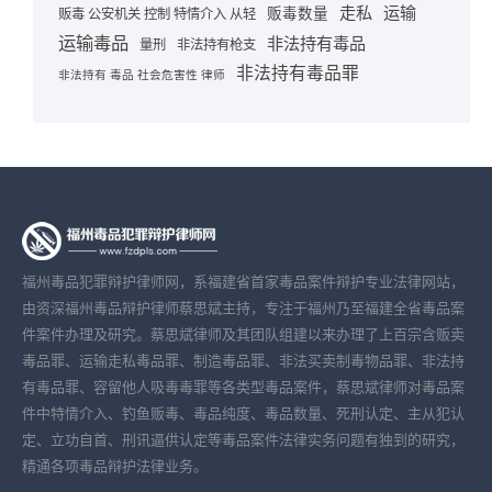
走私
运输
贩毒数量
贩毒 公安机关 控制 特情介入 从轻
运输毒品
非法持有毒品
量刑
非法持有枪支
非法持有毒品罪
非法持有 毒品 社会危害性 律师
福州毒品犯罪辩护律师网，系福建省首家毒品案件辩护专业法律网站，
由资深福州毒品辩护律师蔡思斌主持，专注于福州乃至福建全省毒品案
件案件办理及研究。蔡思斌律师及其团队组建以来办理了上百宗含贩卖
毒品罪、运输走私毒品罪、制造毒品罪、非法买卖制毒物品罪、非法持
有毒品罪、容留他人吸毒毒罪等各类型毒品案件，蔡思斌律师对毒品案
件中特情介入、钓鱼贩毒、毒品纯度、毒品数量、死刑认定、主从犯认
定、立功自首、刑讯逼供认定等毒品案件法律实务问题有独到的研究，
精通各项毒品辩护法律业务。