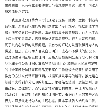
果关联性，只有在主观要件事实与客观要件事实一致时，司法人
员才能据以定罪。
我国刑法分则第六章专门规定了走私、贩卖、运输、制造毒
品犯罪，对毒品犯罪的相关问题作出了专门规定。根据刑法学界
和司法实务界的一致理解，毒品犯罪属于故意犯罪，行为人主观
上应当明知是毒品，否则无法认定毒品犯罪。行为人是否明知，
属于其内心世界的认识问题，最有效的证明方法是取得行为人的
供述，但是，在行为人否认自己明知，或者不予供认的情况下，
很难通过其他证据直接证明。最高人民检察院公诉厅发布的《毒
品犯罪案件公诉证据标准指导意见(试行)》和最高人民法院发布
的《全国部分法院审理毒品犯罪案件工作座谈会纪要》都采用了
推定的方法来代替直接证明。根据证据法学界的解释，推定是在
基础事实得到充分证明的基础上，根据经验法则、逻辑法则、刑
事政策、法律规定，直接认定推定事实的成立。在证明客观行为
的基础上，省略对主观明知的证明环节，根据行为人的某些客观
行为，直接认定行为人的主观心态。因本案被告人始终零口供，