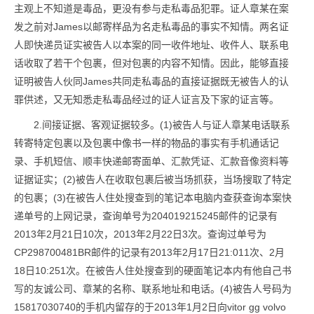
主观上不知道是毒品，更没有参与走私毒品犯罪。证人章某在案
发之前对James以邮寄样品为名走私毒品的事实不知情。两名证
人即快递员证实被告人以本案的同一收件地址、收件人、联系电
话收取了若干个包裹，但对包裹的内容不知情。因此，能够直接
证明被告人伙同James共同走私毒品的直接证据既无被告人的认
罪供述，又无知悉走私毒品经过的证人证言及下家的证言等。
2.间接证据、客观证据较多。(1)被告人与证人章某电话联系
转寄特定包裹以及包裹中像书一样的物品的事实有手机通话记
录、手机短信、顺丰快递邮寄面单、汇款凭证、汇款音像资料等
证据证实；(2)被告人在收取包裹后被当场抓获，当场搜取了特定
的包裹；(3)在被告人住处搜查到的笔记本电脑内查获查询本案快
递单号的上网记录，查询单号为204019215245邮件的记录有
2013年2月21日10次，2013年2月22日3次。查询过单号为
CP298700481BR邮件的记录有2013年2月17日21:011次、2月
18日10:251次。在被告人住处搜查到的硬面笔记本内有他自己书
写的友诚公司、章某的名称、联系地址和电话。(4)被告人号码为
15817030740的手机内留存的于2013年1月2日向vitor gg volvo