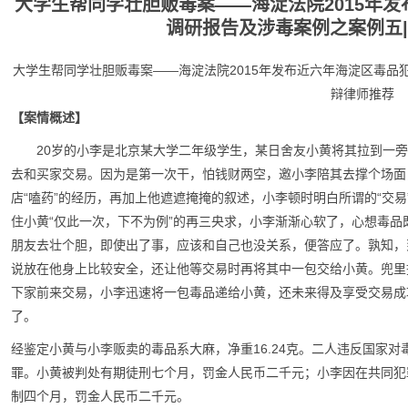
大学生帮同学壮胆贩毒案——海淀法院2015年
调研报告及涉毒案例之案例五|
大学生帮同学壮胆贩毒案——海淀法院2015年发布近六年海淀区毒品
辩律师推荐
【案情概述】
20岁的小李是北京某大学二年级学生，某日舍友小黄将其拉到一
去和买家交易。因为是第一次干，怕钱财两空，邀小李陪其去撑个场面
店“嗑药”的经历，再加上他遮遮掩掩的叙述，小李顿时明白所谓的“交
住小黄“仅此一次，下不为例”的再三央求，小李渐渐心软了，心想毒品
朋友去壮个胆，即使出了事，应该和自己也没关系，便答应了。孰知，
说放在他身上比较安全，还让他等交易时再将其中一包交给小黄。兜里
下家前来交易，小李迅速将一包毒品递给小黄，还未来得及享受交易成
了。
经鉴定小黄与小李贩卖的毒品系大麻，净重16.24克。二人违反国家
罪。小黄被判处有期徒刑七个月，罚金人民币二千元；小李因在共同犯
制四个月，罚金人民币二千元。