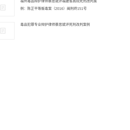
福州毒品辩护律师蔡思斌评福建省高院死刑改判案
例：陈芷平等贩毒案（2016）闽刑终151号
毒品犯罪专业辩护律师蔡思斌评死刑改判案例