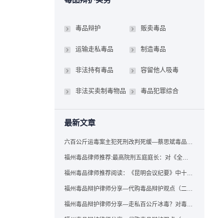
毒品辩护
贩卖毒品
运输走私毒品
制造毒品
非法持有毒品
容留他人吸毒
非法买卖制毒物品
毒品犯罪综合
最新文章
六百公斤运毒案主犯死刑改判死缓—蔡思斌毒品犯罪辩护成功案例
福州毒品律师推荐:最高院刑五庭庭长：对《全国法院毒品案件审判工作会议纪要》的理解与适用
福州毒品律师推荐阅读：《昆明会议纪要》中十个“意想不到”的规定
福州毒品辩护律师分享—代购毒品辩护观点（二）——“牟利”之辩
福州毒品辩护律师分享—走私百公斤冰毒？对毒品缺失型走私毒品罪案件，该如何有效辩护