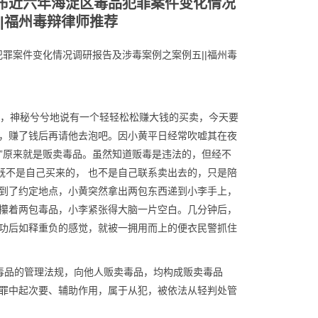
发布近六年海淀区毒品犯罪案件变化情况
|福州毒辩律师推荐
犯罪案件变化情况调研报告及涉毒案例之案例五||福州毒
旁，神秘兮兮地说有一个轻轻松松赚大钱的买卖，今天要
，赚了钱后再请他去泡吧。因小黄平日经常吹嘘其在夜
易”原来就是贩卖毒品。虽然知道
贩毒
是违法的，但经不
既不是自己买来的， 也不是自己联系卖出去的，只是陪
到了约定地点，小黄突然拿出两包东西递到小李手上，
攥着两包毒品，小李紧张得大脑一片空白。几分钟后，
功后如释重负的感觉，就被一拥用而上的便衣民警抓住
对毒品的管理法规，向他人贩卖毒品，均构成贩卖毒品
罪中起次要、辅助作用，属于从犯，被依法从轻判处管