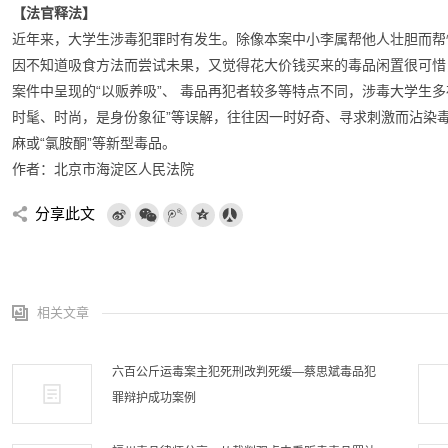
【法官释法】
近年来，大学生涉毒犯罪时有发生。除像本案中小李属帮他人壮胆而帮
因不知道吸食方法而尝试未果，又觉得花大价钱买来的毒品闲置很可惜
案件中呈现的“以贩养吸”、 毒品再犯者较多等特点不同，涉毒大学生
时髦、时尚，是身份象征”等误解，往往因一时好奇、寻求刺激而沾染
麻或“氯胺酮”等新型毒品。
作者：
北京市海淀区人民法院
分享此文
相关文章
六百公斤运毒案主犯死刑改判死缓—蔡思斌毒品犯
罪辩护成功案例