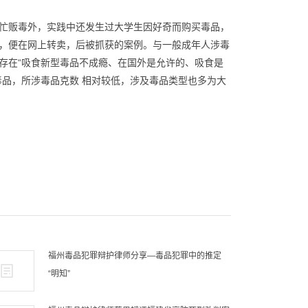
忙
贩毒
外，实践中还发生过大学生因好奇而购买毒品，
，便在网上转卖，后被抓获的案例。与一般成年人涉毒
多存在“吸食新型毒品不成瘾、在国外是允许的、吸食是
毒品，所涉毒品克数 相对较低，涉及毒品类型也多为大
福州毒品犯罪辩护律师分享—毒品犯罪中的推定
“明知”