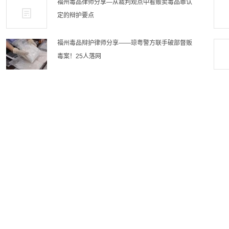
福州毒品律师分享—从裁判观点中看贩卖毒品罪认
定的辩护要点
福州毒品辩护律师分享——琼粤警方联手破部督贩
毒案！25人落网