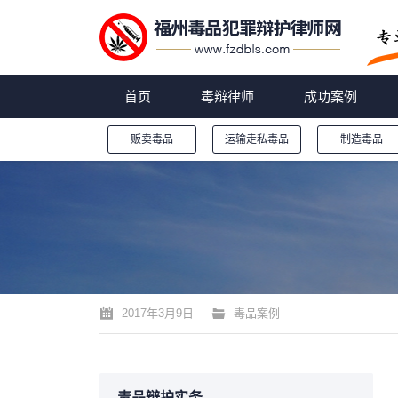
首页
毒辩律师
成功案例
贩卖毒品
运输走私毒品
制造毒品
您的位置：
2017年3月9日
毒品案例
毒品辩护实务