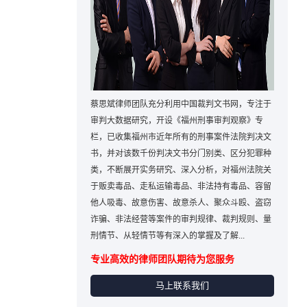
蔡思斌律师团队充分利用中国裁判文书网，专注于
审判大数据研究，开设《福州刑事审判观察》专
栏，已收集福州市近年所有的刑事案件法院判决文
书，并对该数千份判决文书分门别类、区分犯罪种
类，不断展开实务研究、深入分析，对福州法院关
于贩卖毒品、走私运输毒品、非法持有毒品、容留
他人吸毒、故意伤害、故意杀人、聚众斗殴、盗窃
诈骗、非法经营等案件的审判规律、裁判规则、量
刑情节、从轻情节等有深入的掌握及了解...
专业高效的律师团队期待为您服务
马上联系我们