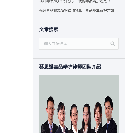
福州毒品辩护律师分享—代购毒品辩护观点（一）——“真假”之辩
福州毒品犯罪辩护律师分享—毒品犯罪辩护之如何提炼言辞证据
文章搜索
蔡思斌毒品辩护律师团队介绍