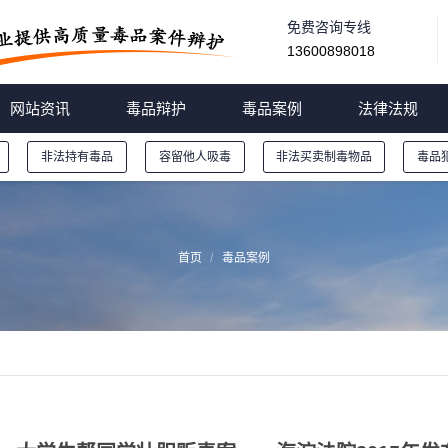
免费咨询专线
13600898018
网站资讯
毒品辩护
毒品案例
法律法规
非法持有毒品
容留他人吸毒
非法买卖制毒物品
毒品
首页
毒品案例