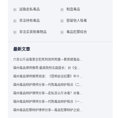
运输走私毒品
制造毒品
非法持有毒品
容留他人吸毒
非法买卖制毒物品
毒品犯罪综合
最新文章
六百公斤运毒案主犯死刑改判死缓—蔡思斌毒品犯罪辩护成功案例
福州毒品律师推荐:最高院刑五庭庭长：对《全国法院毒品案件审判工作会议纪要》的理解与适用
福州毒品律师推荐阅读：《昆明会议纪要》中十个“意想不到”的规定
福州毒品辩护律师分享—代购毒品辩护观点（二）——“牟利”之辩
福州毒品辩护律师分享—走私百公斤冰毒？对毒品缺失型走私毒品罪案件，该如何有效辩护
福州毒品辩护律师分享—代购毒品辩护观点（一）——“真假”之辩
福州毒品犯罪辩护律师分享—毒品犯罪辩护之如何提炼言辞证据