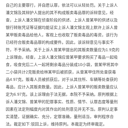
自己的主要罪行，并自愿认罪，依法可以从轻处罚。关于上诉人
潘文锦及其辩护人提出的其不构成贩卖毒品罪的诉辩意见，经
查，上诉人潘文锦在侦查阶段的供述、上诉人曾某甲的供述以及
银行转账凭证等证据均能证实上诉人潘文锦主观上默许上诉人曾
某甲贩卖毒品给他人，客观上也收取了贩卖毒品的毒资，该行为
已经符合贩卖毒品罪的构成要件。因此，该诉辩意见与事实不
符，不予采纳。关于上诉人曾某甲提出的其贩卖数量应为1.9克的
上诉理由，经查，上诉人潘文锦应曾某甲要求购买了毒品一起吸
食，吸食完后二人一起将剩余毒品分装成10小袋，曾某甲将其中
二小袋共计2克贩卖给林某甲后被抓获，从曾某甲住所处查获毒
品4.97克。贩毒人员被抓获后，对于从其住所、车辆等处查获的
毒品，应计入其贩卖数量。因此，上诉人曾某甲的贩卖数量应认
定为6.97克。该上诉理由于法无据，本院不予采纳。原判根据上
诉人潘文锦、曾某甲的犯罪事实、性质、情节、认罪态度等量刑
因素在法定刑幅度内对其作出的处刑意见并无不当。原判认定事
实清楚，证据确实、充分，定罪准确，量刑适当，审判程序合
法。裁定如下:驳回上诉，维持原判。本裁定为终审裁定。