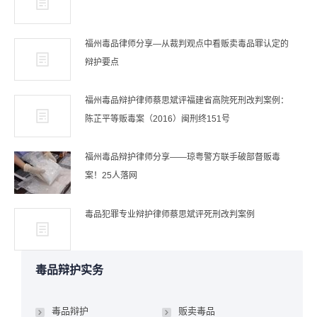
福州毒品律师分享—从裁判观点中看贩卖毒品罪认定的
辩护要点
福州毒品辩护律师蔡思斌评福建省高院死刑改判案例：
陈芷平等贩毒案（2016）闽刑终151号
福州毒品辩护律师分享——琼粤警方联手破部督贩毒
案！25人落网
毒品犯罪专业辩护律师蔡思斌评死刑改判案例
毒品辩护实务
毒品辩护
贩卖毒品