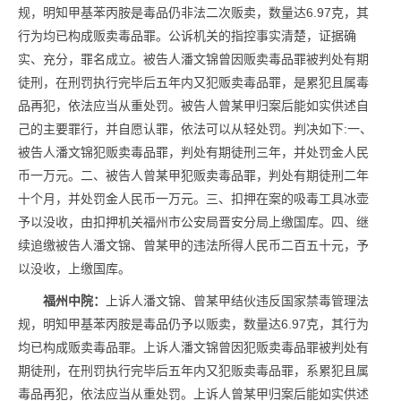
规，明知甲基苯丙胺是毒品仍非法二次贩卖，数量达6.97克，其
行为均已构成贩卖毒品罪。公诉机关的指控事实清楚，证据确
实、充分，罪名成立。被告人潘文锦曾因贩卖毒品罪被判处有期
徒刑，在刑罚执行完毕后五年内又犯贩卖毒品罪，是累犯且属毒
品再犯，依法应当从重处罚。被告人曾某甲归案后能如实供述自
己的主要罪行，并自愿认罪，依法可以从轻处罚。判决如下:一、
被告人潘文锦犯贩卖毒品罪，判处有期徒刑三年，并处罚金人民
币一万元。二、被告人曾某甲犯贩卖毒品罪，判处有期徒刑二年
十个月，并处罚金人民币一万元。三、扣押在案的吸毒工具冰壶
予以没收，由扣押机关福州市公安局晋安分局上缴国库。四、继
续追缴被告人潘文锦、曾某甲的违法所得人民币二百五十元，予
以没收，上缴国库。
福州中院：
上诉人潘文锦、曾某甲结伙违反国家禁毒管理法
规，明知甲基苯丙胺是毒品仍予以贩卖，数量达6.97克，其行为
均已构成贩卖毒品罪。上诉人潘文锦曾因犯贩卖毒品罪被判处有
期徒刑，在刑罚执行完毕后五年内又犯贩卖毒品罪，系累犯且属
毒品再犯，依法应当从重处罚。上诉人曾某甲归案后能如实供述