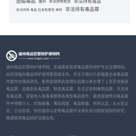
运输毒品
非法持有毒品
量刑
非法持有枪支
非法持有毒品罪
非法持有 毒品 社会危害性 律师
福州毒品犯罪辩护律师网，系福建省首家毒品案件辩护专业法律网站，
由资深福州毒品辩护律师蔡思斌主持，专注于福州乃至福建全省毒品案
件案件办理及研究。蔡思斌律师及其团队组建以来办理了上百宗含贩卖
毒品罪、运输走私毒品罪、制造毒品罪、非法买卖制毒物品罪、非法持
有毒品罪、容留他人吸毒毒罪等各类型毒品案件，蔡思斌律师对毒品案
件中特情介入、钓鱼贩毒、毒品纯度、毒品数量、死刑认定、主从犯认
定、立功自首、刑讯逼供认定等毒品案件法律实务问题有独到的研究，
精通各项毒品辩护法律业务。