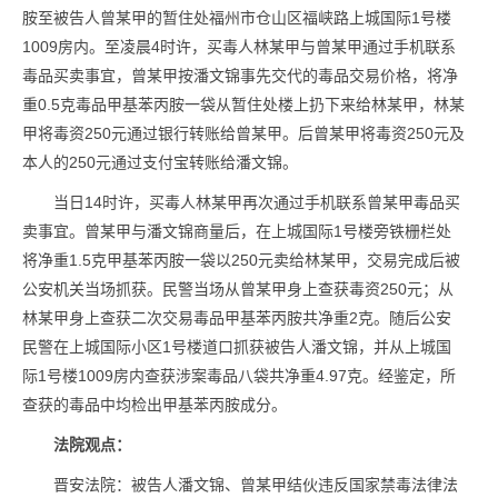
胺至被告人曾某甲的暂住处福州市仓山区福峡路上城国际1号楼
1009房内。至凌晨4时许，买毒人林某甲与曾某甲通过手机联系
毒品买卖事宜，曾某甲按潘文锦事先交代的毒品交易价格，将净
重0.5克毒品甲基苯丙胺一袋从暂住处楼上扔下来给林某甲，林某
甲将毒资250元通过银行转账给曾某甲。后曾某甲将毒资250元及
本人的250元通过支付宝转账给潘文锦。
当日14时许，买毒人林某甲再次通过手机联系曾某甲毒品买
卖事宜。曾某甲与潘文锦商量后，在上城国际1号楼旁铁栅栏处
将净重1.5克甲基苯丙胺一袋以250元卖给林某甲，交易完成后被
公安机关当场抓获。民警当场从曾某甲身上查获毒资250元；从
林某甲身上查获二次交易毒品甲基苯丙胺共净重2克。随后公安
民警在上城国际小区1号楼道口抓获被告人潘文锦，并从上城国
际1号楼1009房内查获涉案毒品八袋共净重4.97克。经鉴定，所
查获的毒品中均检出甲基苯丙胺成分。
法院观点：
晋安法院：被告人潘文锦、曾某甲结伙违反国家禁毒法律法