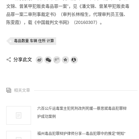
文锦、曾某甲犯贩卖毒品罪一案”，见《潘文锦、曾某甲犯贩卖毒
品罪一案二审刑事裁定书》（审判长林榕生，代理审判员王强、
陈雯霞），载《中国裁判文书网》（20160307）。
毒品数量 车辆 住所 计算
分享此文
相关文章
六百公斤运毒案主犯死刑改判死缓—蔡思斌毒品犯罪辩
护成功案例
福州毒品犯罪辩护律师分享—毒品犯罪中的推定“明知”