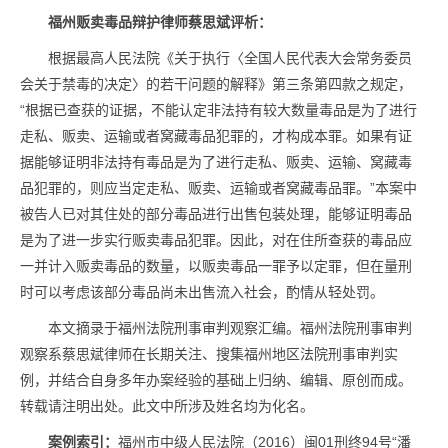
福州贩卖毒品辩护律师蔡思斌评析：
根据最高人民法院《关于执行〈全国人民代表大会常务委员
会关于禁毒的决定〉的若干问题的解释》第三条第四款之规定，
“根据已查获的证据，不能认定非法持有较大数量毒品是为了进行
走私、贩卖、运输或者窝藏毒品犯罪的，才构成本罪。如果有证
据能够证明非法持有毒品是为了进行走私、贩卖、运输、窝藏毒
品犯罪的，则应当定走私、贩卖、运输或者窝藏毒品罪。”本案中
被告人已对其住处的部分毒品进行出售包装处理，能够证明毒品
是为了进一步实行贩卖毒品犯罪。因此，对在住所查获的毒品应
一并计入贩卖毒品的数量，以贩卖毒品一罪予以定罪，但在量刑
时可以考虑该部分毒品尚未出售流入社会，酌情从轻处罚。
本文摘录于福州法院刑事审判观察汇编。福州法院刑事审判
观察系蔡思斌律师在长期关注、搜集福州地区法院刑事审判实
例，并结合自身多年办案经验的基础上归纳、编辑、原创而成。
转载请注明出处。此文中所涉及姓名均为化名。
案例索引：
福州市中级人民法院（2016）闽01刑终94号“潘