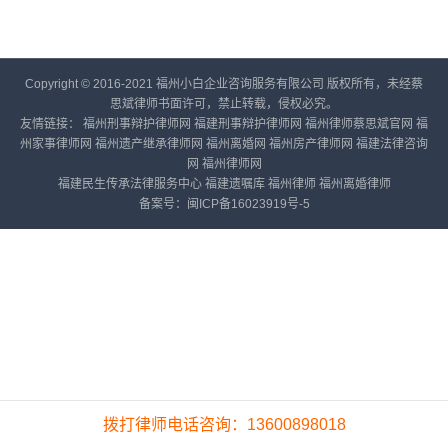
Copyright © 2016-2021 福州小白企业咨询服务有限公司 版权所有，未经蔡
思斌律师书面许可，禁止转载，侵权必究。
友情链接：
福州刑事辩护律师网
福建刑事辩护律师网
福州律师蔡思斌官网
福
州家事律师网
福州遗产继承律师网
福州离婚网
福州房产律师网
福建法律咨询
网
福州律师网
福建民生传承法律服务中心
福建遗嘱库
福州律师
福州离婚律师
备案号：
闽ICP备16023919号-5
拨打律师电话咨询：13600898018