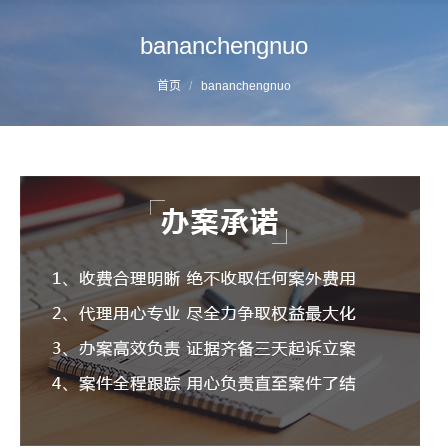
bananchengnuo
您的位置：
首页
bananchengnuo