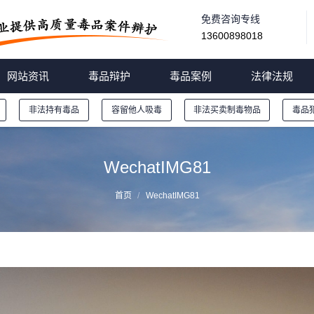
免费咨询专线
13600898018
网站资讯
毒品辩护
毒品案例
法律法规
非法持有毒品
容留他人吸毒
非法买卖制毒物品
毒品
WechatIMG81
首页
WechatIMG81