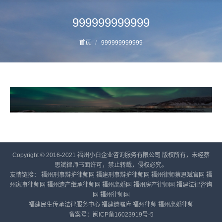
999999999999
您的位置：
首页
999999999999
Copyright © 2016-2021 福州小白企业咨询服务有限公司 版权所有，未经蔡
思斌律师书面许可，禁止转载，侵权必究。
友情链接：
福州刑事辩护律师网
福建刑事辩护律师网
福州律师蔡思斌官网
福
州家事律师网
福州遗产继承律师网
福州离婚网
福州房产律师网
福建法律咨询
网
福州律师网
福建民生传承法律服务中心
福建遗嘱库
福州律师
福州离婚律师
备案号：
闽ICP备16023919号-5